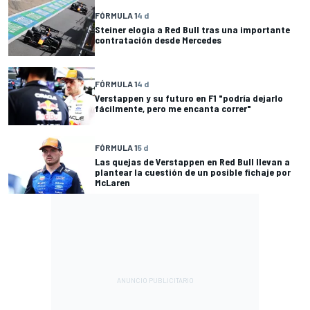
FÓRMULA 1
4 d
Steiner elogia a Red Bull tras una importante
contratación desde Mercedes
FÓRMULA 1
4 d
Verstappen y su futuro en F1 "podría dejarlo
fácilmente, pero me encanta correr"
FÓRMULA 1
5 d
Las quejas de Verstappen en Red Bull llevan a
plantear la cuestión de un posible fichaje por
McLaren