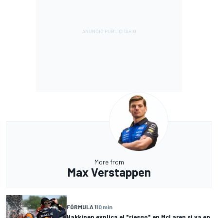
More from
Max Verstappen
FÓRMULA 1
10 min
Hakkinen explica el "riesgo" en McLaren si va en