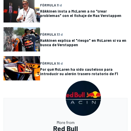
FÓRMULA 1
1 d
Häkkinen insta a McLaren a no "crear
problemas" con el fichaje de Max Verstappen
FÓRMULA 1
3 d
Hakkinen explica el "riesgo" en McLaren si va en
busca de Verstappen
FÓRMULA 1
6 d
Por qué McLaren ha sido cauteloso para
introducir su alerón trasero rotatorio de F1
More from
Red Bull