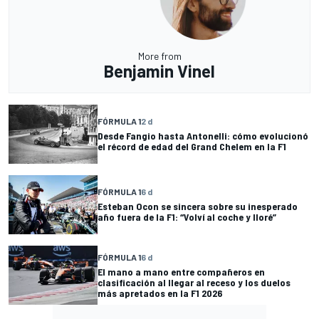
More from
Benjamin Vinel
FÓRMULA 1
2 d
Desde Fangio hasta Antonelli: cómo evolucionó
el récord de edad del Grand Chelem en la F1
FÓRMULA 1
6 d
Esteban Ocon se sincera sobre su inesperado
año fuera de la F1: “Volví al coche y lloré”
FÓRMULA 1
6 d
El mano a mano entre compañeros en
clasificación al llegar al receso y los duelos
más apretados en la F1 2026