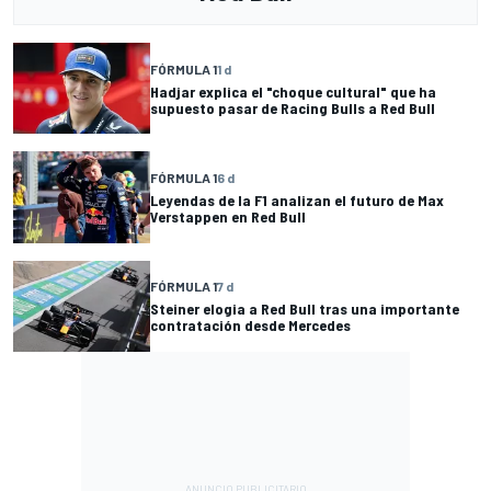
FÓRMULA 1
1 d
Hadjar explica el "choque cultural" que ha
supuesto pasar de Racing Bulls a Red Bull
FÓRMULA 1
6 d
Leyendas de la F1 analizan el futuro de Max
Verstappen en Red Bull
FÓRMULA 1
7 d
Steiner elogia a Red Bull tras una importante
contratación desde Mercedes