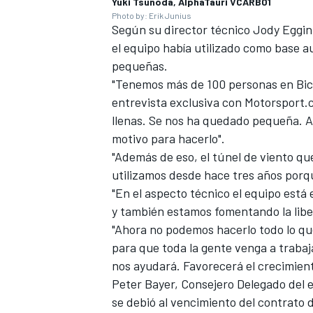
Yuki Tsunoda, AlphaTauri VCARB01
Photo by: Erik Junius
Según su director técnico Jody Eggint
el equipo había utilizado como base a
pequeñas.
"Tenemos más de 100 personas en Bic
entrevista exclusiva con Motorsport.c
llenas. Se nos ha quedado pequeña. As
motivo para hacerlo".
"Además de eso, el túnel de viento qu
utilizamos desde hace tres años porq
"En el aspecto técnico el equipo está
y también estamos fomentando la liber
"Ahora no podemos hacerlo todo lo qu
para que toda la gente venga a trabaj
nos ayudará. Favorecerá el crecimient
Peter Bayer, Consejero Delegado del e
se debió al vencimiento del contrato d