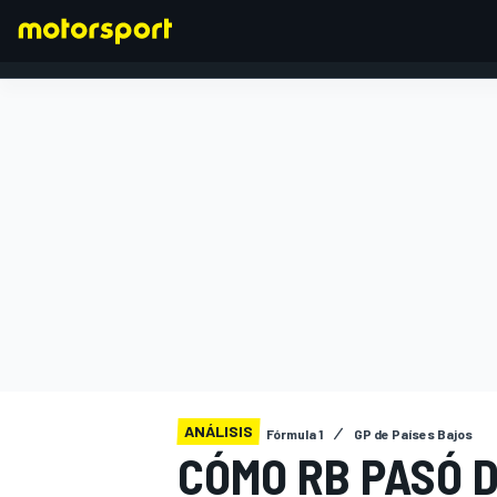
FÓRMULA 1
ANÁLISIS
Fórmula 1
GP de Países Bajos
CÓMO RB PASÓ D