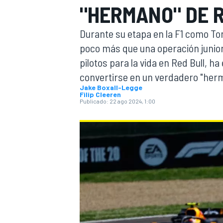
"HERMANO" DE R
FÓRMULA E
MOTO
Durante su etapa en la F1 como Tor
poco más que una operación junior.
pilotos para la vida en Red Bull, 
convertirse en un verdadero "her
Jake Boxall-Legge
Filip Cleeren
Publicado:
22 ago 2024, 1:00
NASCAR
INDYCAR
SPORTSCAR
RALLY
TURISM
MÁS