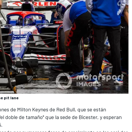
e pit lane
ones de Milton Keynes de Red Bull, que se están
el doble de tamaño" que la sede de Bicester, y esperan
5.