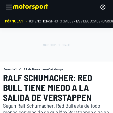
FÓRMULA 1
HOME
NOTICIAS
PHOTO GALLERIES
VIDEOS
CALENDARIO
Fórmula 1
GP de Barcelona-Catalunya
RALF SCHUMACHER: RED
BULL TIENE MIEDO A LA
SALIDA DE VERSTAPPEN
Según Ralf Schumacher, Red Bull está de todo
menos convencido de que Max Verstappen siga en