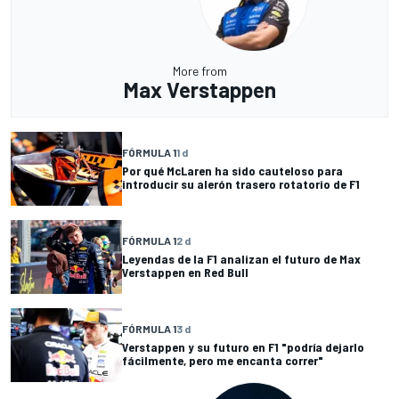
More from
Max Verstappen
FÓRMULA 1
1 d
Por qué McLaren ha sido cauteloso para
introducir su alerón trasero rotatorio de F1
FÓRMULA 1
2 d
Leyendas de la F1 analizan el futuro de Max
Verstappen en Red Bull
FÓRMULA 1
3 d
Verstappen y su futuro en F1 "podría dejarlo
fácilmente, pero me encanta correr"