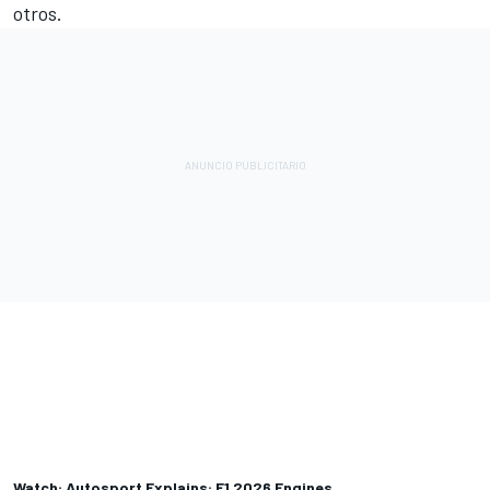
otros.
Watch: Autosport Explains: F1 2026 Engines