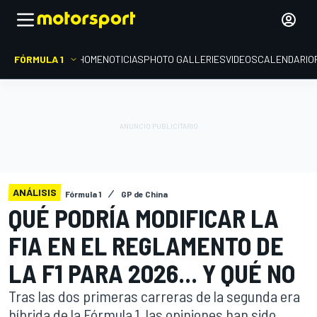
FÓRMULA 1
HOME
NOTICIAS
PHOTO GALLERIES
VIDEOS
CALENDARIO
ANÁLISIS
Fórmula 1
GP de China
QUÉ PODRÍA MODIFICAR LA
FIA EN EL REGLAMENTO DE
LA F1 PARA 2026... Y QUÉ NO
Tras las dos primeras carreras de la segunda era
híbrida de la Fórmula 1, las opiniones han sido