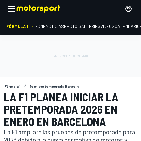
FÓRMULA 1
HOME
NOTICIAS
PHOTO GALLERIES
VIDEOS
CALENDARIO
Fórmula 1
Test pretemporada Bahrein
LA F1 PLANEA INICIAR LA
PRETEMPORADA 2026 EN
ENERO EN BARCELONA
La F1 ampliará las pruebas de pretemporada para
2026 debido a la nueva normativa de motores y