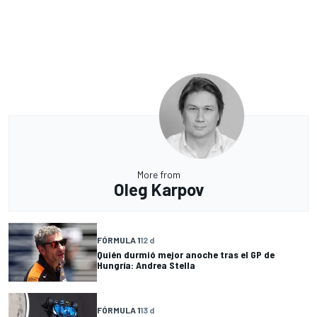
More from
Oleg Karpov
FÓRMULA 1
12 d
Quién durmió mejor anoche tras el GP de
Hungría: Andrea Stella
FÓRMULA 1
13 d