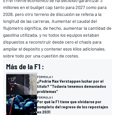
En el frente económico se ha decidido garantizar 3
millones en el budget cap tanto para 2027 como para
2028, pero otro terreno de discusión se refería a la
longitud de las carreras. Aumentar el caudal del
flujómetro significa, de hecho, aumentar la cantidad de
gasolina utilizada, y no todos los equipos estaban
dispuestos a reconstruir desde cero el chasis para
ampliar el depósito y contener esos kilos adicionales,
sobre todo por una cuestión de costes.
Más de la F1 :
FÓRMULA 1
¿Podría Max Verstappen luchar por el
título? "Todavía tenemos demasiados
problemas"
FÓRMULA 1
Por qué la F1 tiene que olvidarse por
completo del regreso de los repostajes
en 2031