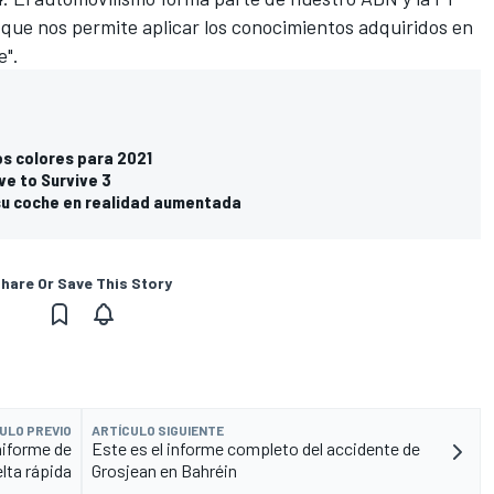
e que nos permite aplicar los conocimientos adquiridos en
e".
os colores para 2021
ive to Survive 3
su coche en realidad aumentada
hare Or Save This Story
ULO PREVIO
ARTÍCULO SIGUIENTE
niforme de
Este es el informe completo del accidente de
elta rápida
Grosjean en Bahréin