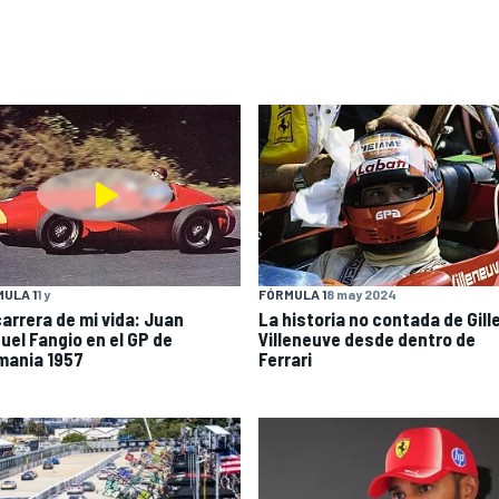
ULA 1
1 y
FÓRMULA 1
8 may 2024
carrera de mi vida: Juan
La historia no contada de Gill
uel Fangio en el GP de
Villeneuve desde dentro de
mania 1957
Ferrari