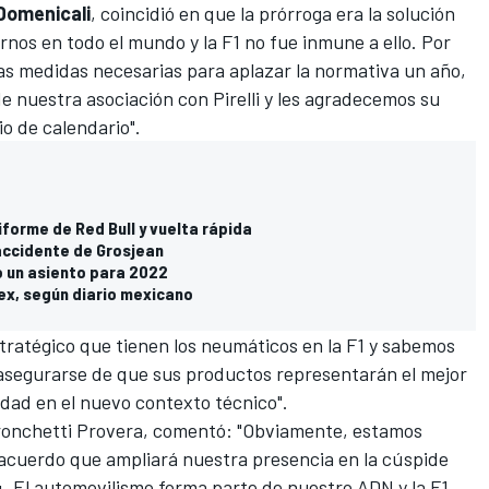
Domenicali
, coincidió en que la prórroga era la solución
nos en todo el mundo y la F1 no fue inmune a ello. Por
as medidas necesarias para aplazar la normativa un año,
 nuestra asociación con Pirelli y les agradecemos su
o de calendario".
forme de Red Bull y vuelta rápida
 accidente de Grosjean
 un asiento para 2022
x, según diario mexicano
estratégico que tienen los neumáticos en la F1 y sabemos
asegurarse de que sus productos representarán el mejor
idad en el nuevo contexto técnico".
 Tronchetti Provera, comentó: "Obviamente, estamos
acuerdo que ampliará nuestra presencia en la cúspide
. El automovilismo forma parte de nuestro ADN y la F1