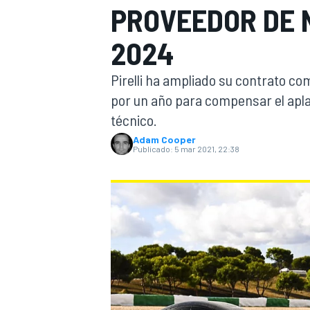
PROVEEDOR DE 
FÓRMULA E
MOTO
2024
Pirelli ha ampliado su contrato c
por un año para compensar el apl
técnico.
Adam Cooper
NASCAR
INDYCAR
SPORTSCAR
RALLY
TURISM
Publicado:
5 mar 2021, 22:38
MÁS