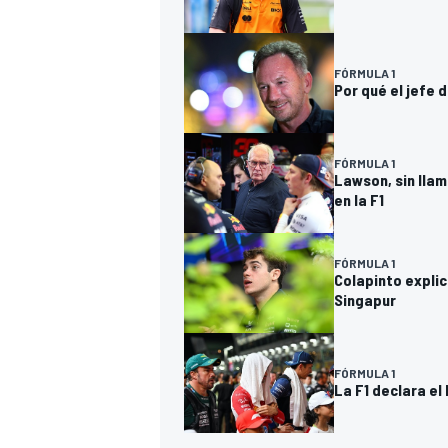
FÓRMULA 1
Por qué el jefe 
FÓRMULA 1
Lawson, sin lla
en la F1
FÓRMULA 1
Colapinto explic
Singapur
FÓRMULA 1
La F1 declara el