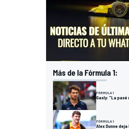
Más de la Fórmula 1:
FÓRMULA 1
Gasly: "La pasé
FÓRMULA 1
Alex Dunne deja 