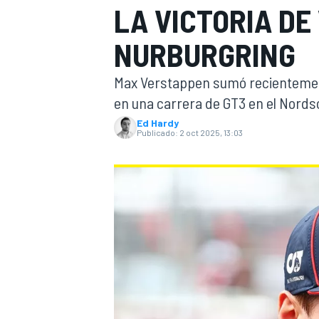
LA VICTORIA DE
FÓRMULA E
MOTO
NURBURGRING
Max Verstappen sumó recientemente
en una carrera de GT3 en el Nords
Ed Hardy
Publicado:
2 oct 2025, 13:03
NASCAR
INDYCAR
SPORTSCAR
RALLY
TURISM
MÁS