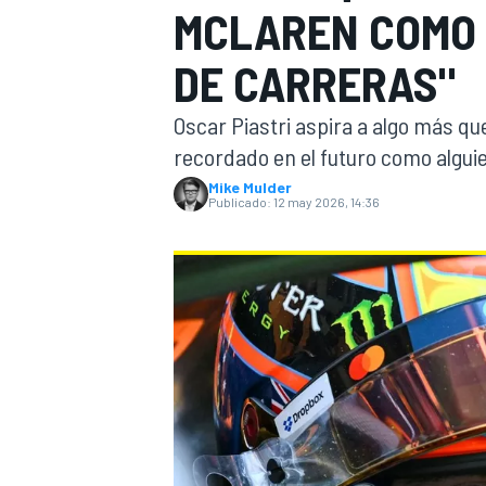
MCLAREN COMO 
FÓRMULA E
MOTO
DE CARRERAS"
Oscar Piastri aspira a algo más qu
recordado en el futuro como alguie
Mike Mulder
Publicado:
12 may 2026, 14:36
NASCAR
INDYCAR
SPORTSCAR
RALLY
TURISM
MÁS