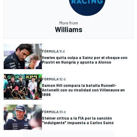
More from
Williams
FÓRMULA 1
1 d
Vowles quita culpa a Sainz por el choque con
Piastri en Hungría y apunta a Alonso
FÓRMULA 1
2 d
Damon Hill compara la batalla Russell-
Antonelli con su rivalidad con Villeneuve en
1996
FÓRMULA 1
3 d
Steiner critica a la FIA por la sanción
"indulgente" impuesta a Carlos Sainz