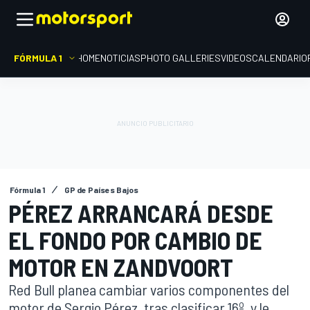
FÓRMULA 1
HOME
NOTICIAS
PHOTO GALLERIES
VIDEOS
CALENDARIO
Fórmula 1
GP de Países Bajos
PÉREZ ARRANCARÁ DESDE
EL FONDO POR CAMBIO DE
MOTOR EN ZANDVOORT
Red Bull planea cambiar varios componentes del
motor de Sergio Pérez, tras clasificar 16º, y le