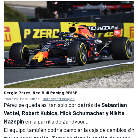
Sergio Perez, Red Bull Racing RB16B
Photo by: Mark Sutton /
Motorsport Images
Pérez se queda así tan solo por detrás de
Sebastian
Vettel, Robert Kubica, Mick Schumacher y Nikita
Mazepin
en la parrilla de Zandvoort.
El equipo también podría cambiar la caja de cambios sin
mayor penalización. También tiene la opción de hacer