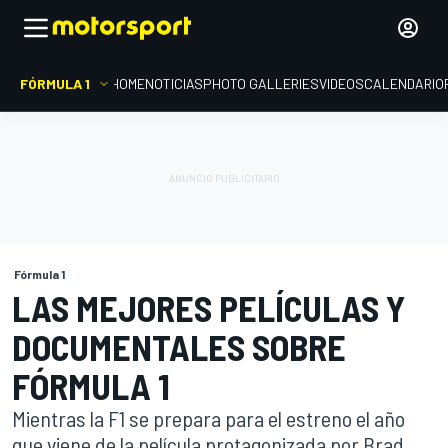
FÓRMULA 1
HOME
NOTICIAS
PHOTO GALLERIES
VIDEOS
CALENDARIO
Fórmula 1
LAS MEJORES PELÍCULAS Y
DOCUMENTALES SOBRE
FÓRMULA 1
Mientras la F1 se prepara para el estreno el año
que viene de la película protagonizada por Brad