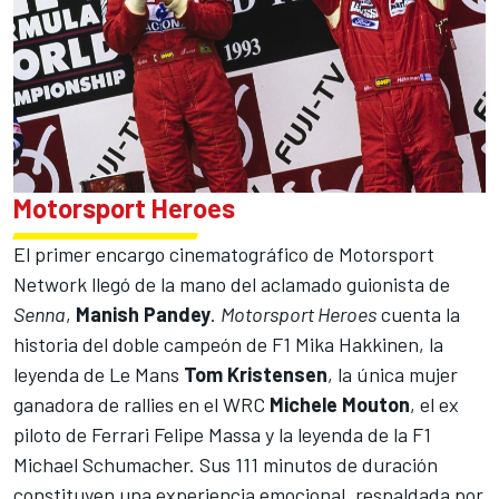
Motorsport Heroes
El primer encargo cinematográfico de
Motorsport
Network llegó de la mano del aclamado guionista de
Senna
,
Manish Pandey
.
Motorsport Heroes
cuenta la
historia del doble campeón de F1
Mika Hakkinen
, la
leyenda de Le Mans
Tom Kristensen
, la única mujer
ganadora de rallies en el WRC
Michele Mouton
, el ex
piloto de Ferrari
Felipe Massa
y la leyenda de la F1
Michael Schumacher
. Sus 111 minutos de duración
constituyen una experiencia emocional, respaldada por