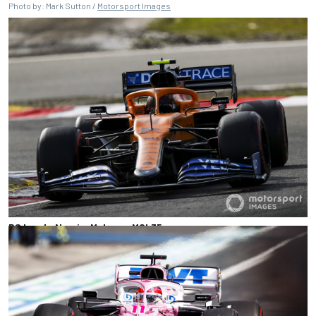
Photo by: Mark Sutton /
Motorsport Images
P8 Lando Norris, McLaren MCL35
Photo by: Charles Coates /
Motorsport Images