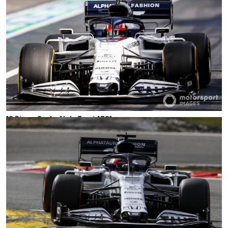
12 Pierre Gasly, AlphaTauri AT01
Photo by: Glenn Dunbar /
Motorsport Images