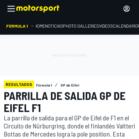
FÓRMULA 1
HOME
NOTICIAS
PHOTO GALLERIES
VIDEOS
CALENDARIO
RESULTADOS
Fórmula 1
GP de Eifel
PARRILLA DE SALIDA GP DE
EIFEL F1
La parrilla de salida para el GP de Eifel de F1 en el
Circuito de Nürburgring, donde el finlandés Valtteri
Bottas de Mercedes logra la pole position. Esta