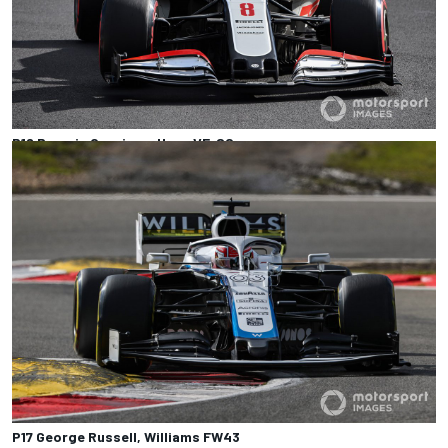
P16 Romain Grosjean, Haas VF-20
Photo by: Mark Sutton /
Motorsport Images
P17 George Russell, Williams FW43