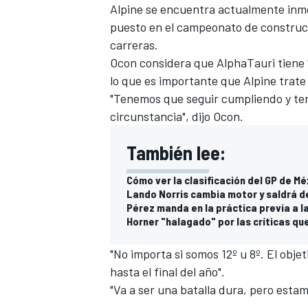
Alpine se encuentra actualmente inme
puesto en el campeonato de constructo
carreras.
Ocon considera que AlphaTauri tiene 
lo que es importante que Alpine trat
"Tenemos que seguir cumpliendo y te
circunstancia", dijo Ocon.
También lee:
Cómo ver la clasificación del GP de Mé
Lando Norris cambia motor y saldrá d
Pérez manda en la práctica previa a la
Horner "halagado" por las críticas qu
"No importa si somos 12º u 8º. El obje
hasta el final del año".
"Va a ser una batalla dura, pero estam