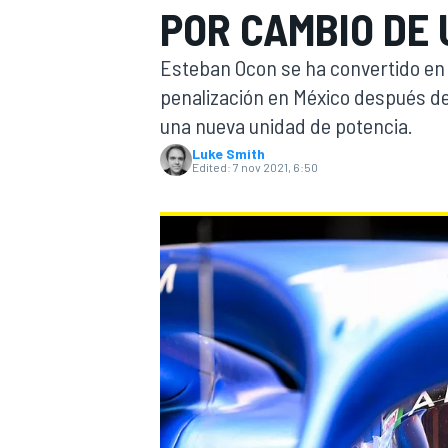
POR CAMBIO DE 
FÓRMULA E
MOTO
Esteban Ocon se ha convertido en e
penalización en México después d
una nueva unidad de potencia.
Luke Smith
Edited:
7 nov 2021, 6:50
NASCAR
INDYCAR
SPORTSCAR
RALLY
TURISM
MÁS