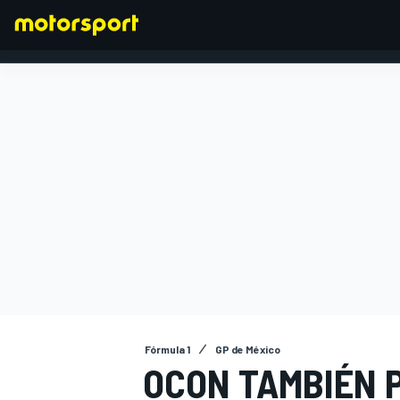
FÓRMULA 1
Fórmula 1
GP de México
OCON TAMBIÉN 