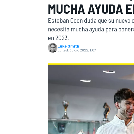
MUCHA AYUDA EN
FÓRMULA E
MOTO
Esteban Ocon duda que su nuevo co
necesite mucha ayuda para ponerse 
en 2023.
Luke Smith
Edited:
30 dic 2022, 1:07
NASCAR
INDYCAR
SPORTSCAR
RALLY
TURISM
MÁS