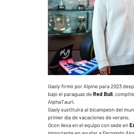
Gasly
firmó por
Alpine
para 2023 despu
bajo el paraguas de
Red Bull
, compiti
AlphaTauri.
Gasly sustituirá al bicampeón del mu
primer día de vacaciones de verano.
Ocon
lleva en el equipo con sede en
E
importante en ayudar a Fernando Alon