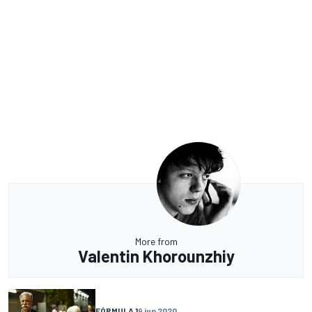
More from
Valentin Khorounzhiy
FÓRMULA 1
9 jun 2020