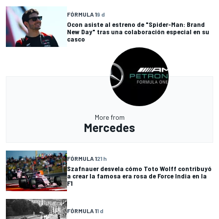
FÓRMULA 1
9 d
Ocon asiste al estreno de "Spider-Man: Brand
New Day" tras una colaboración especial en su
casco
More from
Mercedes
FÓRMULA 1
21 h
Szafnauer desvela cómo Toto Wolff contribuyó
a crear la famosa era rosa de Force India en la
F1
FÓRMULA 1
1 d