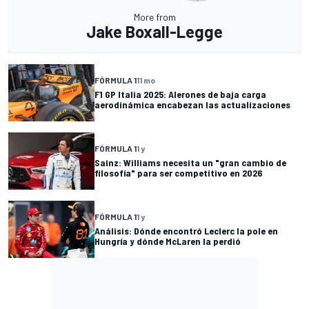
More from
Jake Boxall-Legge
FÓRMULA 1
11 mo
F1 GP Italia 2025: Alerones de baja carga
aerodinámica encabezan las actualizaciones
FÓRMULA 1
1 y
Sainz: Williams necesita un "gran cambio de
filosofía" para ser competitivo en 2026
FÓRMULA 1
1 y
Análisis: Dónde encontró Leclerc la pole en
Hungría y dónde McLaren la perdió