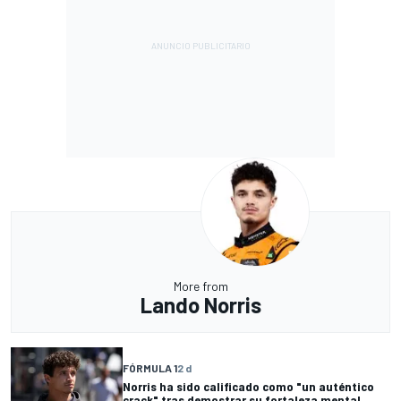
More from
Lando Norris
FÓRMULA 1
2 d
Norris ha sido calificado como "un auténtico
crack" tras demostrar su fortaleza mental