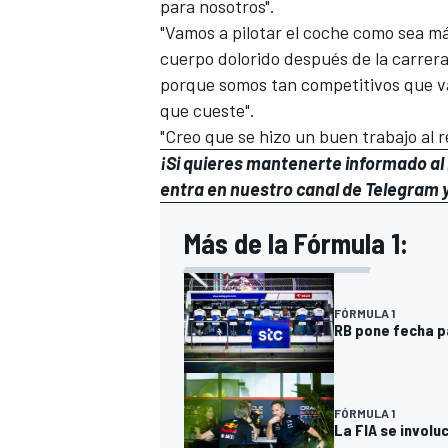
para nosotros".
"Vamos a pilotar el coche como sea má
cuerpo dolorido después de la carrer
porque somos tan competitivos que va
que cueste".
"Creo que se hizo un buen trabajo al r
¡Si quieres mantenerte informado al i
entra en
nuestro canal de Telegram
y
Más de la Fórmula 1:
FÓRMULA 1
RB pone fecha p
FÓRMULA 1
La FIA se involu