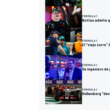
FÓRMULA 1
Bottas admite q
FÓRMULA 1
El "viejo zorro"
FÓRMULA 1
De ingeniero de 
FÓRMULA 1
Hulkenberg "dev