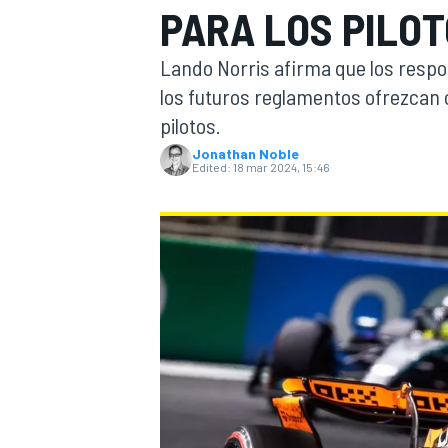
PARA LOS PILOT
FÓRMULA E
MOTO
Lando Norris afirma que los respo
los futuros reglamentos ofrezcan 
pilotos.
Jonathan Noble
Edited:
18 mar 2024, 15:46
NASCAR
INDYCAR
SPORTSCAR
RALLY
TURISM
MÁS