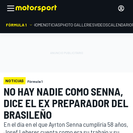
FÓRMULA 1
HOME
NOTICIAS
PHOTO GALLERIES
VIDEOS
CALENDARIO
NOTICIAS
Fórmula 1
NO HAY NADIE COMO SENNA,
DICE EL EX PREPARADOR DEL
BRASILEÑO
En el día en el que Ayrton Senna cumpliría 58 años,
Josef Leberer cuenta como era su trabajo y su