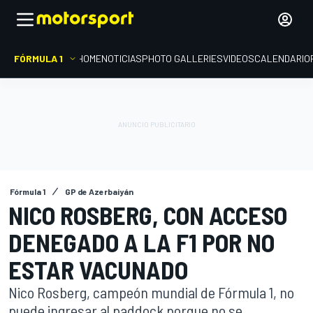
FÓRMULA 1
HOME
NOTICIAS
PHOTO GALLERIES
VIDEOS
CALENDARIO
Fórmula 1
GP de Azerbaiyán
NICO ROSBERG, CON ACCESO
DENEGADO A LA F1 POR NO
ESTAR VACUNADO
Nico Rosberg, campeón mundial de Fórmula 1, no
puede ingresar al paddock porque no se