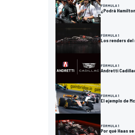
FÓRMULA 1
¿Podrá Hamilton 
FÓRMULA 1
Los renders del
FÓRMULA 1
Andretti Cadilla
FÓRMULA 1
El ejemplo de Mc
FÓRMULA 1
Por qué Haas se 