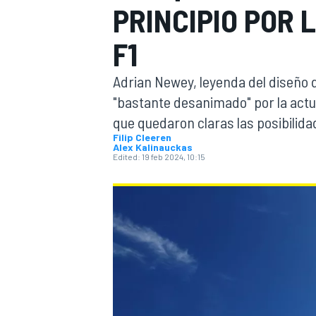
PRINCIPIO POR 
FÓRMULA E
MOTO
F1
Adrian Newey, leyenda del diseño de
"bastante desanimado" por la actua
que quedaron claras las posibilidad
Filip Cleeren
Alex Kalinauckas
NASCAR
INDYCAR
SPORTSCAR
RALLY
TURISM
Edited:
19 feb 2024, 10:15
MÁS