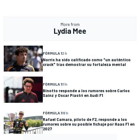
More from
Lydia Mee
FÓRMULA 1
2 h
Norris ha sido calificado como "un auténtico
crack" tras demostrar su fortaleza mental
FÓRMULA 1
11 h
Binotto responde a los rumores sobre Carlos
Sainz y Oscar Piastri en Audi F1
FÓRMULA 1
18 h
Rafael Camara, piloto de F2, responde a los
rumores sobre su posible fichaje por Haas F1 en
2027