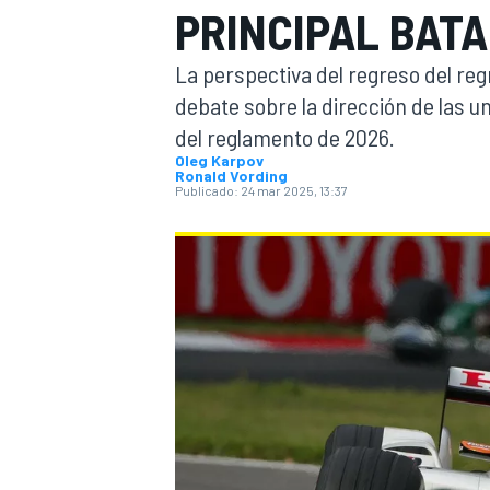
PRINCIPAL BATA
FÓRMULA E
MOTO
La perspectiva del regreso del re
debate sobre la dirección de las un
del reglamento de 2026.
Oleg Karpov
Ronald Vording
Publicado:
24 mar 2025, 13:37
NASCAR
INDYCAR
SPORTSCAR
RALLY
TURISM
MÁS