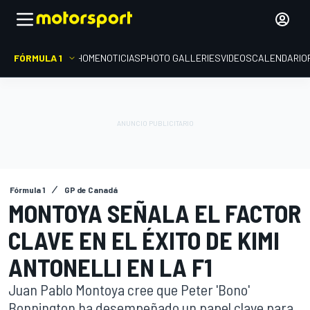
FÓRMULA 1
HOME
NOTICIAS
PHOTO GALLERIES
VIDEOS
CALENDARIO
Fórmula 1
GP de Canadá
MONTOYA SEÑALA EL FACTOR
CLAVE EN EL ÉXITO DE KIMI
ANTONELLI EN LA F1
Juan Pablo Montoya cree que Peter 'Bono'
Bonnington ha desempeñado un papel clave para