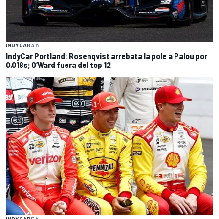
INDYCAR
3 h
IndyCar Portland: Rosenqvist arrebata la pole a Palou por
0.018s; O’Ward fuera del top 12
INDYCAR
5 h