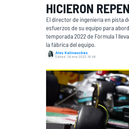
HICIERON REPE
FÓRMULA E
MOTO
El director de ingeniería en pista
esfuerzos de su equipo para abord
temporada 2022 de Fórmula 1 lleva
la fábrica del equipo.
Alex Kalinauckas
Edited:
26 ene 2023, 18:48
NASCAR
INDYCAR
SPORTSCAR
RALLY
TURISM
MÁS