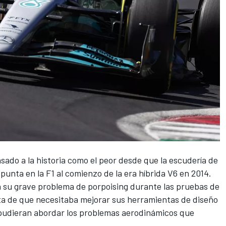
sado a la historia como el peor desde que la escudería de
punta en la F1 al comienzo de la era híbrida V6 en 2014.
 su grave problema de porpoising durante las pruebas de
a de que necesitaba mejorar sus herramientas de diseño
 pudieran abordar los problemas aerodinámicos que