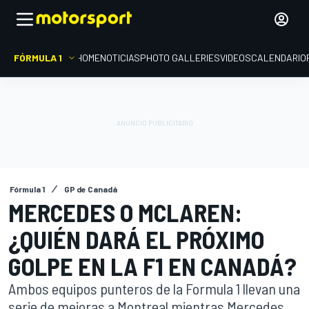
FÓRMULA 1
HOME
NOTICIAS
PHOTO GALLERIES
VIDEOS
CALENDARIO
Fórmula 1
GP de Canadá
MERCEDES O MCLAREN:
¿QUIÉN DARÁ EL PRÓXIMO
GOLPE EN LA F1 EN CANADÁ?
Ambos equipos punteros de la Formula 1 llevan una
serie de mejoras a Montreal mientras Mercedes