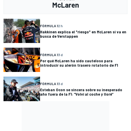
McLaren
FÓRMULA 1
2 h
Hakkinen explica el "riesgo" en McLaren si va en
busca de Verstappen
FÓRMULA 1
3 d
Por qué McLaren ha sido cauteloso para
introducir su alerón trasero rotatorio de F1
FÓRMULA 1
3 d
Esteban Ocon se sincera sobre su inesperado
año fuera de la F1: “Volví al coche y lloré”