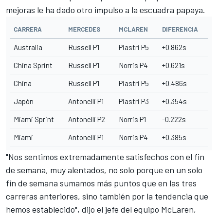
mejoras le ha dado otro impulso a la escuadra papaya.
CARRERA
MERCEDES
MCLAREN
DIFERENCIA
Australia
Russell P1
Piastri P5
+0.862s
China Sprint
Russell P1
Norris P4
+0.621s
China
Russell P1
Piastri P5
+0.486s
Japón
Antonelli P1
Piastri P3
+0.354s
Miami Sprint
Antonelli P2
Norris P1
-0.222s
Miami
Antonelli P1
Norris P4
+0.385s
"Nos sentimos extremadamente satisfechos con el fin
de semana, muy alentados, no solo porque en un solo
fin de semana sumamos más puntos que en las tres
carreras anteriores, sino también por la tendencia que
hemos establecido", dijo el jefe del equipo McLaren,