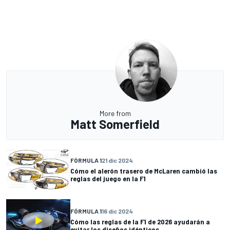
More from
Matt Somerfield
FÓRMULA 1
21 dic 2024
Cómo el alerón trasero de McLaren cambió las
reglas del juego en la F1
FÓRMULA 1
16 dic 2024
Cómo las reglas de la F1 de 2026 ayudarán a
evitar los diseños idénticos