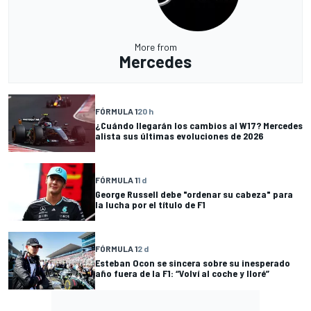
More from
Mercedes
FÓRMULA 1
20 h
¿Cuándo llegarán los cambios al W17? Mercedes
alista sus últimas evoluciones de 2026
FÓRMULA 1
1 d
George Russell debe "ordenar su cabeza" para
la lucha por el título de F1
FÓRMULA 1
2 d
Esteban Ocon se sincera sobre su inesperado
año fuera de la F1: “Volví al coche y lloré”