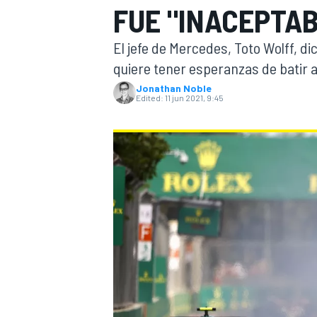
FUE "INACEPTA
FÓRMULA E
MOTO
El jefe de Mercedes, Toto Wolff, dic
quiere tener esperanzas de batir a 
Jonathan Noble
Edited:
11 jun 2021, 9:45
NASCAR
INDYCAR
SPORTSCAR
RALLY
TURISM
MÁS