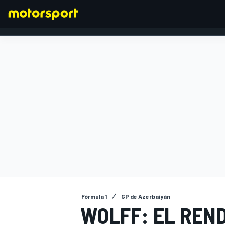
FÓRMULA 1
Fórmula 1
GP de Azerbaiyán
WOLFF: EL REN