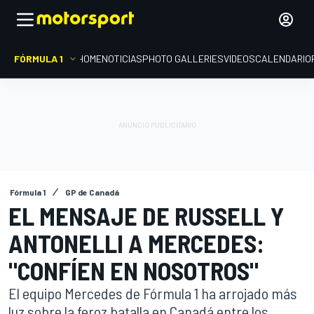
FÓRMULA 1
HOME
NOTICIAS
PHOTO GALLERIES
VIDEOS
CALENDARIO
Fórmula 1
GP de Canadá
EL MENSAJE DE RUSSELL Y
ANTONELLI A MERCEDES:
"CONFÍEN EN NOSOTROS"
El equipo Mercedes de Fórmula 1 ha arrojado más
luz sobre la feroz batalla en Canadá entre los