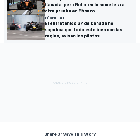
Canadá, pero McLaren lo someterá a
otra prueba en Mónaco
FÓRMULA 1
El entretenido GP de Canadá no
significa que todo esté bien con las
reglas, avisan los pilotos
Share Or Save This Story