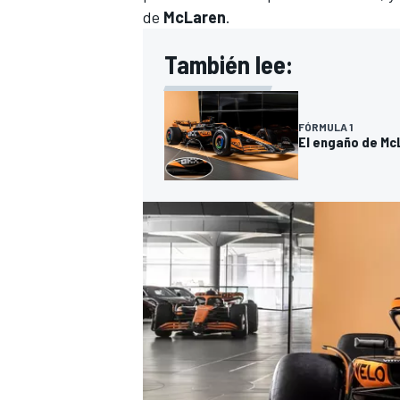
de
McLaren
.
También lee:
FÓRMULA 1
El engaño de Mc