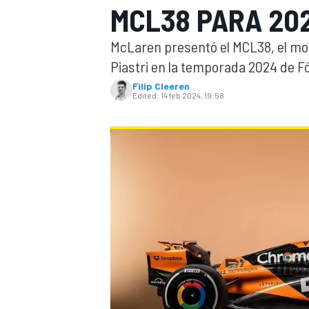
MCL38 PARA 20
FÓRMULA E
MOTO
McLaren presentó el MCL38, el mo
Piastri en la temporada 2024 de Fó
Filip Cleeren
Edited:
14 feb 2024, 19:58
NASCAR
INDYCAR
SPORTSCAR
RALLY
TURISM
MÁS