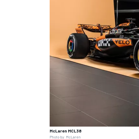
McLaren MCL38
Photo by: McLaren