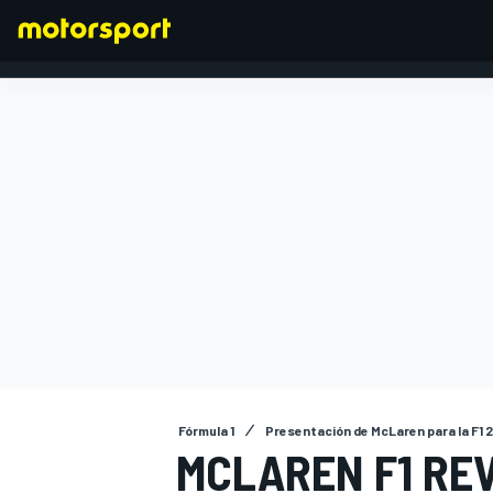
FÓRMULA 1
Fórmula 1
Presentación de McLaren para la F1 
MCLAREN F1 RE