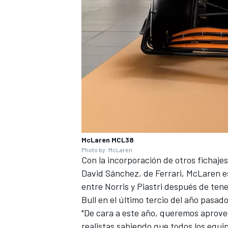
McLaren MCL38
Photo by: McLaren
Con la incorporación de otros fichajes
David Sánchez, de
Ferrari
, McLaren e
entre
Norris
y
Piastri
después de tene
Bull en el último tercio del año pasado
"De cara a este año, queremos aprove
realistas sabiendo que todos los equ