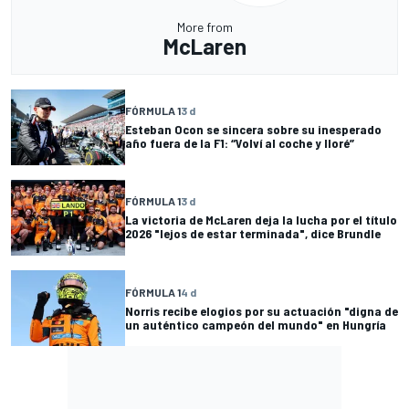
More from
McLaren
FÓRMULA 1
3 d
Esteban Ocon se sincera sobre su inesperado
año fuera de la F1: “Volví al coche y lloré”
FÓRMULA 1
3 d
La victoria de McLaren deja la lucha por el título
2026 "lejos de estar terminada", dice Brundle
FÓRMULA 1
4 d
Norris recibe elogios por su actuación "digna de
un auténtico campeón del mundo" en Hungría