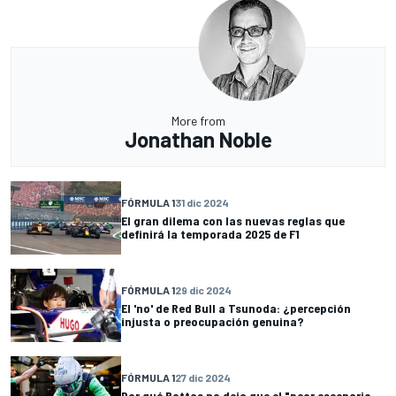
More from
Jonathan Noble
FÓRMULA 1
31 dic 2024
El gran dilema con las nuevas reglas que
definirá la temporada 2025 de F1
FÓRMULA 1
29 dic 2024
El 'no' de Red Bull a Tsunoda: ¿percepción
injusta o preocupación genuina?
FÓRMULA 1
27 dic 2024
Por qué Bottas no deja que el "peor escenario