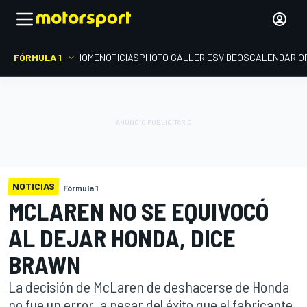
FÓRMULA 1
HOME
NOTICIAS
PHOTO GALLERIES
VIDEOS
CALENDARIO
NOTICIAS
Fórmula 1
MCLAREN NO SE EQUIVOCÓ
AL DEJAR HONDA, DICE
BRAWN
La decisión de McLaren de deshacerse de Honda
no fue un error, a pesar del éxito que el fabricante