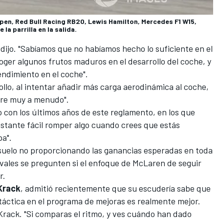
en, Red Bull Racing RB20, Lewis Hamilton, Mercedes F1 W15,
la parrilla en la salida.
ijo. "Sabíamos que no habíamos hecho lo suficiente en el
ger algunos frutos maduros en el desarrollo del coche, y
rendimiento en el coche".
llo, al intentar añadir más carga aerodinámica al coche,
urre muy a menudo".
 con los últimos años de este reglamento, en los que
astante fácil romper algo cuando crees que estás
a".
 suelo no proporcionando las ganancias esperadas en toda
 rivales se pregunten si el enfoque de McLaren de seguir
r.
Krack
, admitió recientemente que su escudería sabe que
e táctica en el programa de mejoras es realmente mejor.
Krack. "Si comparas el ritmo, y ves cuándo han dado