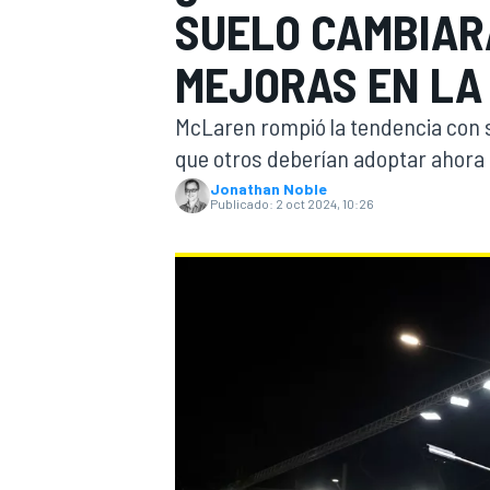
SUELO CAMBIAR
FÓRMULA E
MOTO
MEJORAS EN LA 
McLaren rompió la tendencia con s
que otros deberían adoptar ahora 
Jonathan Noble
Publicado:
2 oct 2024, 10:26
NASCAR
INDYCAR
SPORTSCAR
RALLY
TURISM
MÁS