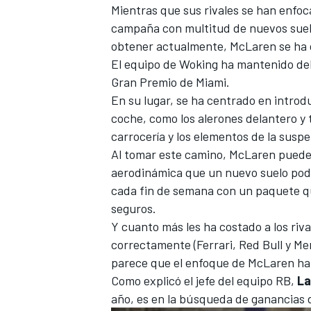
Mientras que sus rivales se han enfoca
campaña con multitud de nuevos suelo
obtener actualmente,
McLaren
se ha 
El equipo de Woking ha mantenido del
Gran Premio de Miami.
En su lugar, se ha centrado en introd
coche, como los alerones delantero y t
carrocería y los elementos de la suspe
Al tomar este camino, McLaren puede 
aerodinámica que un nuevo suelo podr
cada fin de semana con un paquete que
seguros.
Y cuanto más les ha costado a los riv
correctamente (
Ferrari
, Red Bull y
Me
parece que el enfoque de McLaren ha 
Como explicó el jefe del equipo
RB
,
La
año, es en la búsqueda de ganancias 