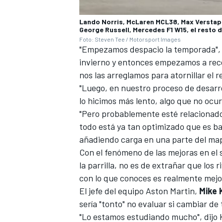
Lando Norris, McLaren MCL38, Max Verstapp
George Russell, Mercedes F1 W15, el resto de 
Foto: Steven Tee / Motorsport Images
"Empezamos despacio la temporada", d
invierno y entonces empezamos a reco
nos las arreglamos para atornillar el 
"Luego, en nuestro proceso de desarro
lo hicimos más lento, algo que no oc
"Pero probablemente esté relacionado
todo está ya tan optimizado que es b
añadiendo carga en una parte del map
Con el fenómeno de las mejoras en el
la parrilla, no es de extrañar que los
con lo que conoces es realmente mejo
El jefe del equipo Aston Martin,
Mike 
sería "tonto" no evaluar si cambiar d
"Lo estamos estudiando mucho", dijo 