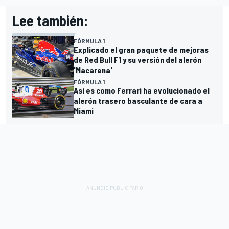
Lee también:
FÓRMULA 1
Explicado el gran paquete de mejoras
de Red Bull F1 y su versión del alerón
'Macarena'
FÓRMULA 1
Así es como Ferrari ha evolucionado el
alerón trasero basculante de cara a
Miami