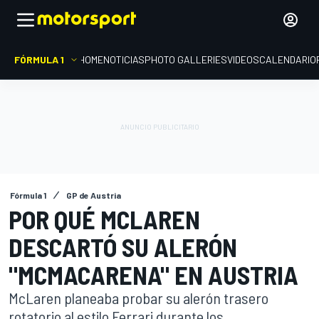
FÓRMULA 1
HOME
NOTICIAS
PHOTO GALLERIES
VIDEOS
CALENDARIO
Fórmula 1
GP de Austria
POR QUÉ MCLAREN
DESCARTÓ SU ALERÓN
"MCMACARENA" EN AUSTRIA
McLaren planeaba probar su alerón trasero
rotatorio al estilo Ferrari durante los