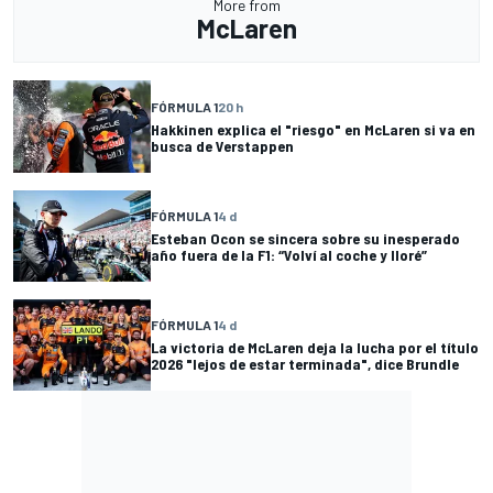
More from
McLaren
FÓRMULA 1
20 h
Hakkinen explica el "riesgo" en McLaren si va en
busca de Verstappen
FÓRMULA 1
4 d
Esteban Ocon se sincera sobre su inesperado
año fuera de la F1: “Volví al coche y lloré”
FÓRMULA 1
4 d
La victoria de McLaren deja la lucha por el título
2026 "lejos de estar terminada", dice Brundle