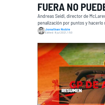
FUERA NO PUED
FÓRMULA E
MOTO
Andreas Seidl, director de McLaren
penalización por puntos y hacerlo
Jonathan Noble
Edited:
8 jul 2021, 1:50
NASCAR
INDYCAR
SPORTSCAR
RALLY
TURISM
MÁS