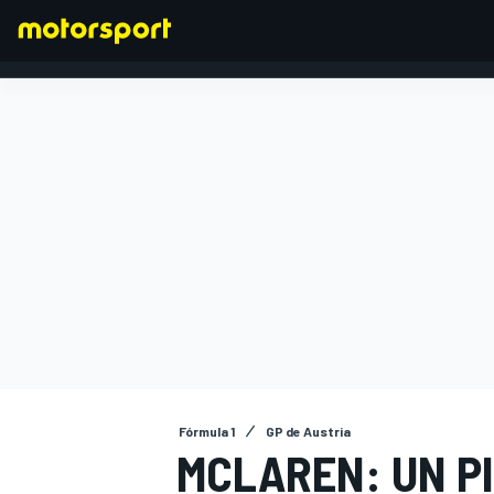
FÓRMULA 1
Fórmula 1
GP de Austria
MCLAREN: UN P