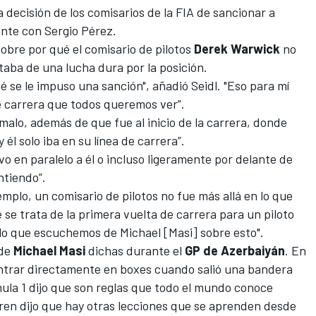
 decisión de los comisarios de la FIA de sancionar a
dente con
Sergio Pérez
.
sobre por qué el comisario de pilotos
Derek Warwick
no
taba de una lucha dura por la posición.
é se le impuso una sanción", añadió Seidl. "Eso para mí
e carrera que todos queremos ver”.
alo, además de que fue al inicio de la carrera, donde
l solo iba en su línea de carrera”.
o en paralelo a él o incluso ligeramente por delante de
ntiendo”.
mplo, un comisario de pilotos no fue más allá en lo que
 se trata de la primera vuelta de carrera para un piloto
 lo que escuchemos de Michael [Masi] sobre esto".
 de
Michael Masi
dichas durante el
GP de Azerbaiyán
. En
ntrar directamente en boxes cuando salió una bandera
ula 1
dijo que son reglas que todo el mundo conoce
aren dijo que hay otras lecciones que se aprenden desde