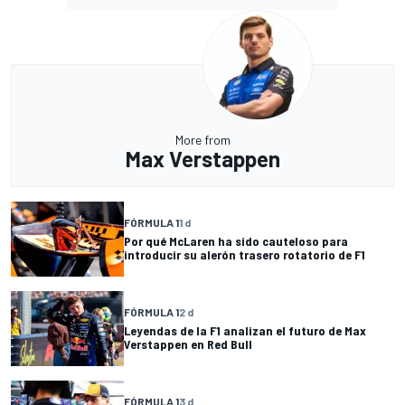
More from
Max Verstappen
FÓRMULA 1
1 d
Por qué McLaren ha sido cauteloso para
introducir su alerón trasero rotatorio de F1
FÓRMULA 1
2 d
Leyendas de la F1 analizan el futuro de Max
Verstappen en Red Bull
FÓRMULA 1
3 d