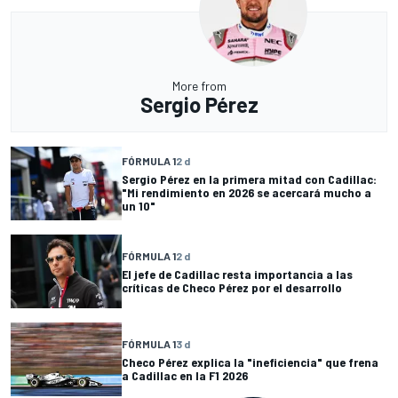
More from
Sergio Pérez
FÓRMULA 1
2 d
Sergio Pérez en la primera mitad con Cadillac:
"Mi rendimiento en 2026 se acercará mucho a
un 10"
FÓRMULA 1
2 d
El jefe de Cadillac resta importancia a las
críticas de Checo Pérez por el desarrollo
FÓRMULA 1
3 d
Checo Pérez explica la "ineficiencia" que frena
a Cadillac en la F1 2026