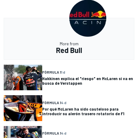
More from
Red Bull
FÓRMULA 1
1 d
Hakkinen explica el "riesgo" en McLaren si va en
busca de Verstappen
FÓRMULA 1
4 d
Por qué McLaren ha sido cauteloso para
introducir su alerón trasero rotatorio de F1
FÓRMULA 1
4 d