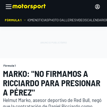
FÓRMULA 1
HOME
NOTICIAS
PHOTO GALLERIES
VIDEOS
CALENDARIO
Fórmula 1
MARKO: "NO FIRMAMOS A
RICCIARDO PARA PRESIONAR
A PÉREZ"
Helmut Marko, asesor deportivo de Red Bull, negó
que la contratación de Daniel Ricciardo como