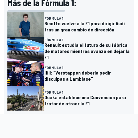
Más de la Fórmula 1:
FÓRMULA 1
Binotto vuelve a la F1 para dirigir Audi
tras un gran cambio de dirección
FÓRMULA 1
Renault estudia el futuro de su fábrica
de motores mientras avanza en dejar la
F1
FÓRMULA 1
Hill: "Verstappen debería pedir
disculpas a Lambiase"
FÓRMULA 1
Osaka establece una Convención para
tratar de atraer la F1