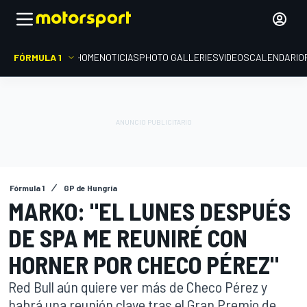
FÓRMULA 1
HOME
NOTICIAS
PHOTO GALLERIES
VIDEOS
CALENDARIO
Fórmula 1
GP de Hungría
MARKO: "EL LUNES DESPUÉS
DE SPA ME REUNIRÉ CON
HORNER POR CHECO PÉREZ"
Red Bull aún quiere ver más de Checo Pérez y
habrá una reunión clave tras el Gran Premio de