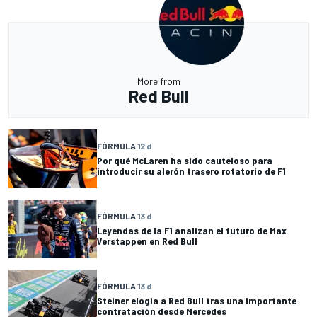
More from
Red Bull
FÓRMULA 1
2 d
Por qué McLaren ha sido cauteloso para
introducir su alerón trasero rotatorio de F1
FÓRMULA 1
3 d
Leyendas de la F1 analizan el futuro de Max
Verstappen en Red Bull
FÓRMULA 1
3 d
Steiner elogia a Red Bull tras una importante
contratación desde Mercedes