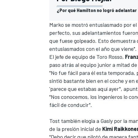
¿Por qué Hamilton no logró adelantar 
Marko se mostró entusiasmado por el r
perfecto, sus adelantamientos fueron 
que fuese golpeado. Esto demuestra
entusiasmados con el año que viene".
El jefe de equipo de
Toro Rosso
,
Fran
paso atrás al equipo junior a mitad de
"No fue fácil para él esta temporada, 
sintió bastante bien en el coche y en 
'parece que estabas aquí ayer", apunt
"Nos conocemos, los ingenieros lo co
fácil de conducir".
Tost también elogia a Gasly por la man
de la presión inicial de
Kimi Raikkone
"Debo decir que pilotó de manera fan