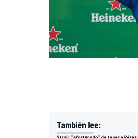
También lee:
Stroll, "afortunado" de tener a Pére