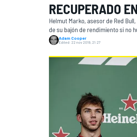
RECUPERADO EN
FÓRMULA E
MOTO
Helmut Marko, asesor de Red Bull,
de su bajón de rendimiento si no h
Adam Cooper
Edited:
22 nov 2019, 21:27
NASCAR
INDYCAR
SPORTSCAR
RALLY
TURISM
MÁS