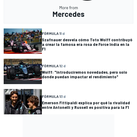
More from
Mercedes
FÓRMULA 1
1 d
Szafnauer desvela cómo Toto Wolff contribuyó
a crear la famosa era rosa de Force India en la
F1
FÓRMULA 1
2 d
Wolff: "Introduciremos novedades, pero solo
donde puedan impactar el rendimiento"
FÓRMULA 1
3 d
Emerson Fittipaldi explica por qué la rivalidad
entre Antonelli y Russell es positiva para la F1