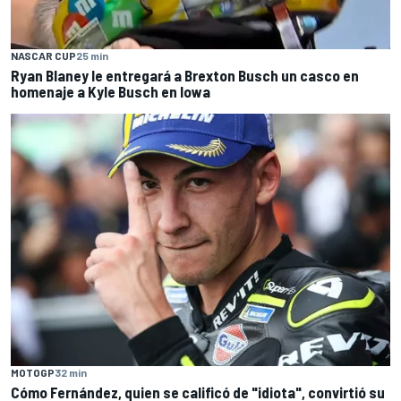
NASCAR CUP
25 min
Ryan Blaney le entregará a Brexton Busch un casco en
homenaje a Kyle Busch en Iowa
MOTOGP
32 min
Cómo Fernández, quien se calificó de "idiota", convirtió su