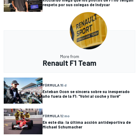
respeto por sus colegas de Indycar
More from
Renault F1 Team
FÓRMULA 1
5 d
Esteban Ocon se sincera sobre su inesperado
año fuera de la F1: “Volví al coche y lloré”
FÓRMULA 1
2 mo
En este día: la última acción antideportiva de
Michael Schumacher