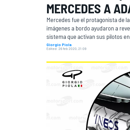
MERCEDES A AD
FÓRMULA E
MOTO
Mercedes fue el protagonista de l
imágenes a bordo ayudaron a revel
sistema que activan sus pilotos en 
Giorgio Piola
Edited:
26 feb 2020, 21:09
NASCAR
INDYCAR
SPORTSCAR
RALLY
TURISM
MÁS