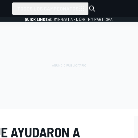
TODOS LOS CAMPEONATOS
QUICK LINKS:
¡COMIENZA LA F1, ÚNETE Y PARTICIPA!
UE AYUDARON A