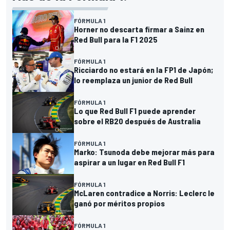
FÓRMULA 1
Horner no descarta firmar a Sainz en
Red Bull para la F1 2025
FÓRMULA 1
Ricciardo no estará en la FP1 de Japón;
lo reemplaza un junior de Red Bull
FÓRMULA 1
Lo que Red Bull F1 puede aprender
sobre el RB20 después de Australia
FÓRMULA 1
Marko: Tsunoda debe mejorar más para
aspirar a un lugar en Red Bull F1
FÓRMULA 1
McLaren contradice a Norris: Leclerc le
ganó por méritos propios
FÓRMULA 1