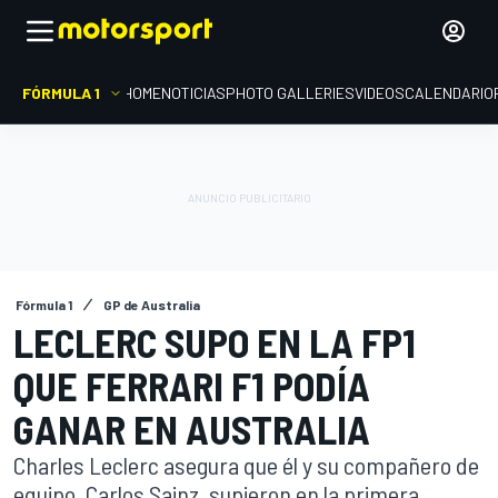
FÓRMULA 1
HOME
NOTICIAS
PHOTO GALLERIES
VIDEOS
CALENDARIO
Fórmula 1
GP de Australia
LECLERC SUPO EN LA FP1
QUE FERRARI F1 PODÍA
GANAR EN AUSTRALIA
Charles Leclerc asegura que él y su compañero de
equipo, Carlos Sainz, supieron en la primera