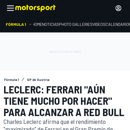
FÓRMULA 1
HOME
NOTICIAS
PHOTO GALLERIES
VIDEOS
CALENDARIO
Fórmula 1
GP de Austria
LECLERC: FERRARI "AÚN
TIENE MUCHO POR HACER"
PARA ALCANZAR A RED BULL
Charles Leclerc afirma que el rendimiento
"maximizado" de Ferrari en el Gran Premio de