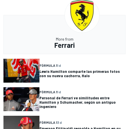
More from
Ferrari
FÓRMULA 1
1 d
Lewis Hamilton comparte las primeras fotos
con su nueva cachorra, Halo
FÓRMULA 1
1 d
Personal de Ferrari ve similitudes entre
Hamilton y Schumacher, según un antiguo
ingeniero
FÓRMULA 1
3 d
Emerson Fittipaldi respalda a Hamilton en su