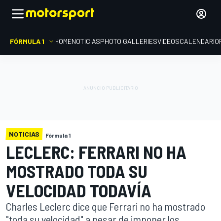
FÓRMULA 1
HOME
NOTICIAS
PHOTO GALLERIES
VIDEOS
CALENDARIO
NOTICIAS
Fórmula 1
LECLERC: FERRARI NO HA
MOSTRADO TODA SU
VELOCIDAD TODAVÍA
Charles Leclerc dice que Ferrari no ha mostrado
"toda su velocidad" a pesar de imponer los