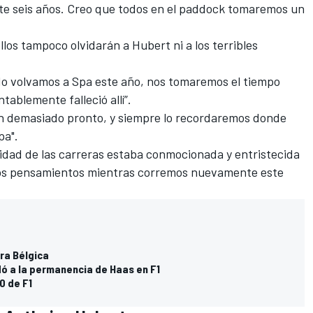
te seis años. Creo que todos en el paddock tomaremos un
los tampoco olvidarán a Hubert ni a los terribles
o volvamos a Spa este año, nos tomaremos el tiempo
ablemente falleció allí”.
on demasiado pronto, y siempre lo recordaremos donde
pa".
dad de las carreras estaba conmocionada y entristecida
tros pensamientos mientras corremos nuevamente este
ra Bélgica
dó a la permanencia de Haas en F1
0 de F1