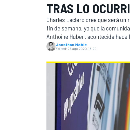
TRAS LO OCURR
FÓRMULA E
MOTO
Charles Leclerc cree que será un 
fin de semana, ya que la comunidad
Anthoine Hubert acontecida hace 
Jonathan Noble
Edited:
25 ago 2020, 18:20
NASCAR
INDYCAR
SPORTSCAR
RALLY
TURISM
MÁS