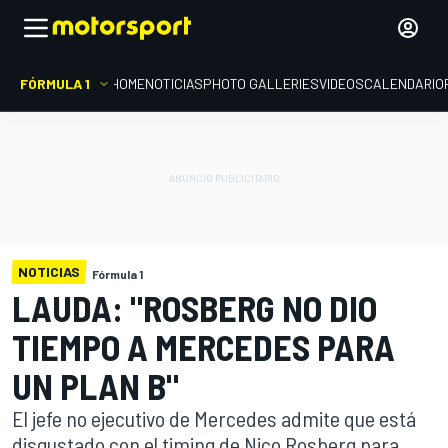
FÓRMULA 1
HOME
NOTICIAS
PHOTO GALLERIES
VIDEOS
CALENDARIO
NOTICIAS
Fórmula 1
LAUDA: "ROSBERG NO DIO
TIEMPO A MERCEDES PARA
UN PLAN B"
El jefe no ejecutivo de Mercedes admite que está
disgustado con el timing de Nico Rosberg para