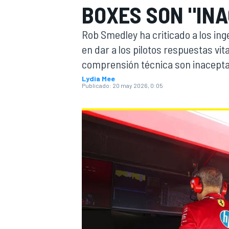
BOXES SON "INA
FÓRMULA E
MOTO
Rob Smedley ha criticado a los i
en dar a los pilotos respuestas vit
comprensión técnica son inaceptab
Lydia Mee
Publicado:
20 may 2026, 0:05
NASCAR
INDYCAR
SPORTSCAR
RALLY
TURISM
MÁS