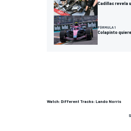
Cadillac revela
FÓRMULA 1
Colapinto quiere
Watch: Different Tracks: Lando Norris
S