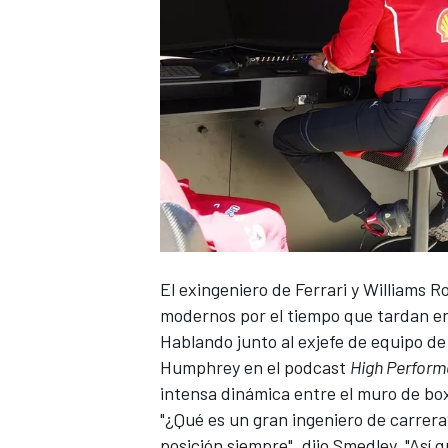
El exingeniero de
Ferrari
y
Williams
Ro
modernos por el tiempo que tardan en t
Hablando junto al exjefe de equipo d
Humphrey en el podcast
High Perfor
intensa dinámica entre el muro de box
"¿Qué es un gran ingeniero de carrera
posición siempre", dijo Smedley. "Así q