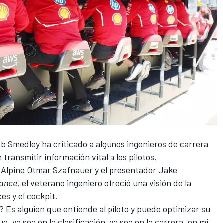
b Smedley ha criticado a algunos ingenieros de carrera
ransmitir información vital a los pilotos.
e
Alpine
Otmar Szafnauer y el presentador Jake
mance
, el veterano ingeniero ofreció una visión de la
es y el cockpit.
? Es alguien que entiende al piloto y puede optimizar su
ue, ya sea en la clasificación, ya sea en la carrera, en mi